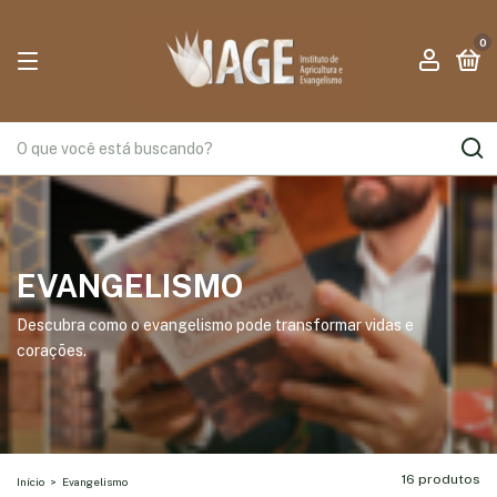
0
EVANGELISMO
Descubra como o evangelismo pode transformar vidas e
corações.
16 produtos
Início
>
Evangelismo